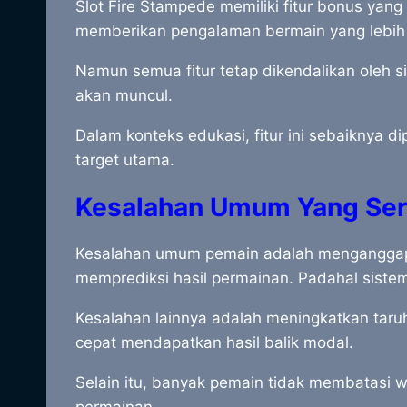
Slot Fire Stampede memiliki fitur bonus yang
memberikan pengalaman bermain yang lebih 
Namun semua fitur tetap dikendalikan oleh s
akan muncul.
Dalam konteks edukasi, fitur ini sebaiknya d
target utama.
Kesalahan Umum Yang Ser
Kesalahan umum pemain adalah menganggap 
memprediksi hasil permainan. Padahal sistem
Kesalahan lainnya adalah meningkatkan taru
cepat mendapatkan hasil balik modal.
Selain itu, banyak pemain tidak membatasi w