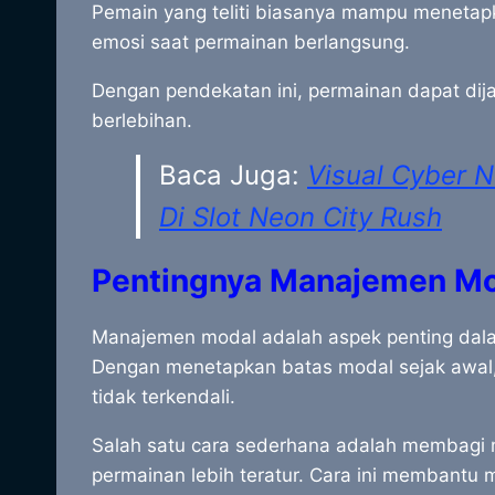
Pemain yang teliti biasanya mampu menetap
emosi saat permainan berlangsung.
Dengan pendekatan ini, permainan dapat dijal
berlebihan.
Baca Juga:
Visual Cyber N
Di Slot Neon City Rush
Pentingnya Manajemen M
Manajemen modal adalah aspek penting dala
Dengan menetapkan batas modal sejak awal, 
tidak terkendali.
Salah satu cara sederhana adalah membagi m
permainan lebih teratur. Cara ini membantu me