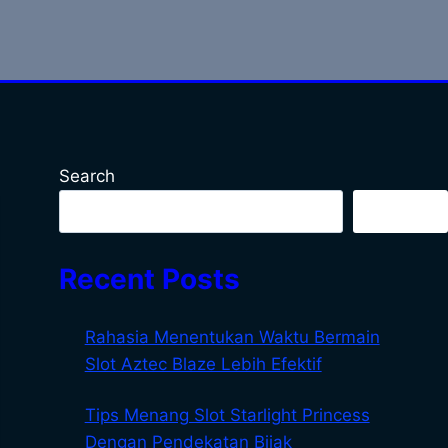
Search
Search
Recent Posts
Rahasia Menentukan Waktu Bermain
Slot Aztec Blaze Lebih Efektif
Tips Menang Slot Starlight Princess
Dengan Pendekatan Bijak