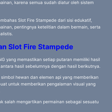
mainan, karena semua sudah diatur oleh sistem
mbahas Slot Fire Stampede dari sisi edukatif,
nan, pentingnya ketelitian dalam bermain, serta
listis.
n Slot Fire Stampede
NG yang memastikan setiap putaran memiliki hasil
ntara hasil sebelumnya dengan hasil berikutnya.
an simbol hewan dan elemen api yang memberikan
dibuat untuk memberikan pengalaman visual yang
.
ak salah mengartikan permainan sebagai sesuatu