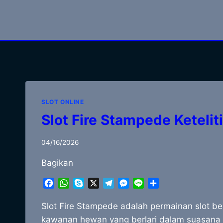
Skip
to
content
SLOT ONLINE
Slot Fire Stampede Ketel
04/16/2026
Bagikan
Facebook
WhatsApp
Skype
X
Telegram
Messenger
Line
Share
Slot Fire Stampede adalah permainan slot b
kawanan hewan yang berlari dalam suasana 