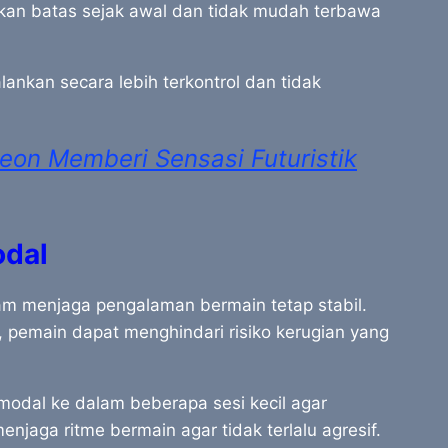
kan batas sejak awal dan tidak mudah terbawa
ankan secara lebih terkontrol dan tidak
eon Memberi Sensasi Futuristik
odal
m menjaga pengalaman bermain tetap stabil.
pemain dapat menghindari risiko kerugian yang
odal ke dalam beberapa sesi kecil agar
njaga ritme bermain agar tidak terlalu agresif.