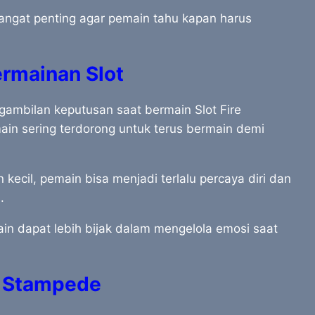
sangat penting agar pemain tahu kapan harus
ermainan Slot
gambilan keputusan saat bermain Slot Fire
in sering terdorong untuk terus bermain demi
ecil, pemain bisa menjadi terlalu percaya diri dan
.
in dapat lebih bijak dalam mengelola emosi saat
re Stampede