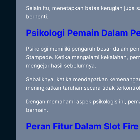
Selain itu, menetapkan batas kerugian juga 
berhenti.
Psikologi Pemain Dalam P
Psikologi memiliki pengaruh besar dalam pen
Stampede. Ketika mengalami kekalahan, pema
mengejar hasil sebelumnya.
Sebaliknya, ketika mendapatkan kemenangan k
meningkatkan taruhan secara tidak terkontrol
Dengan memahami aspek psikologis ini, pema
bermain.
Peran Fitur Dalam Slot Fi