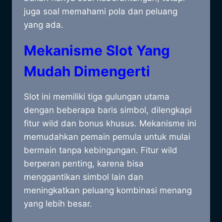
juga soal memahami pola dan peluang
yang ada.
Mekanisme Slot Yang
Mudah Dimengerti
Slot ini memiliki tiga gulungan utama
dengan beberapa baris simbol, dilengkapi
fitur wild dan bonus khusus. Mekanisme ini
memudahkan pemain pemula untuk mulai
bermain tanpa kebingungan. Fitur wild
berperan penting, karena bisa
menggantikan simbol lain dan
meningkatkan peluang kombinasi menang
yang lebih besar.