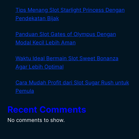
Tips Menang Slot Starlight Princess Dengan
Pendekatan Bijak
Panduan Slot Gates of Olympus Dengan
Modal Kecil Lebih Aman
Waktu Ideal Bermain Slot Sweet Bonanza
Agar Lebih Optimal
Cara Mudah Profit dari Slot Sugar Rush untuk
Pemula
Recent Comments
No comments to show.