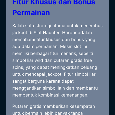
Fitur Khusus dan Bonus
Permainan
Salah satu strategi utama untuk menembus
jackpot di Slot Haunted Harbor adalah
memahami fitur khusus dan bonus yang
ada dalam permainan. Mesin slot ini
memiliki berbagai fitur menarik, seperti
simbol liar wild dan putaran gratis free
spins, yang dapat meningkatkan peluang
untuk mencapai jackpot. Fitur simbol liar
sangat berguna karena dapat
menggantikan simbol lain dan membantu
membentuk kombinasi kemenangan.
Putaran gratis memberikan kesempatan
untuk bermain lebih banyak tanpa