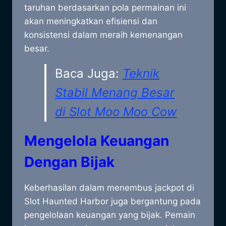
taruhan berdasarkan pola permainan ini
akan meningkatkan efisiensi dan
konsistensi dalam meraih kemenangan
besar.
Baca Juga:
Teknik
Stabil Menang Besar
di Slot Moo Moo Cow
Mengelola Keuangan
Dengan Bijak
Keberhasilan dalam menembus jackpot di
Slot Haunted Harbor juga bergantung pada
pengelolaan keuangan yang bijak. Pemain