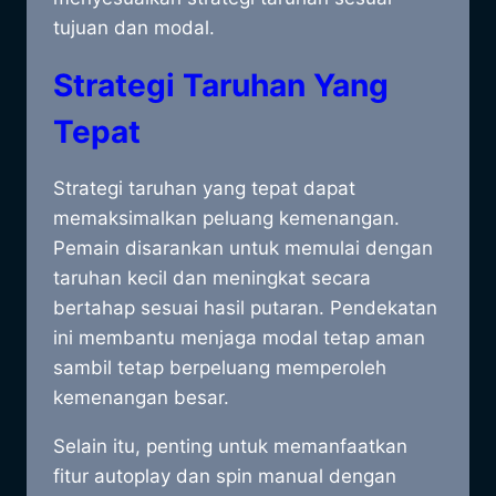
tujuan dan modal.
Strategi Taruhan Yang
Tepat
Strategi taruhan yang tepat dapat
memaksimalkan peluang kemenangan.
Pemain disarankan untuk memulai dengan
taruhan kecil dan meningkat secara
bertahap sesuai hasil putaran. Pendekatan
ini membantu menjaga modal tetap aman
sambil tetap berpeluang memperoleh
kemenangan besar.
Selain itu, penting untuk memanfaatkan
fitur autoplay dan spin manual dengan