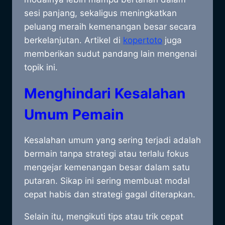
sesi panjang, sekaligus meningkatkan
peluang meraih kemenangan besar secara
berkelanjutan. Artikel di
kopertoto
juga
memberikan sudut pandang lain mengenai
topik ini.
Menghindari Kesalahan
Umum Pemain
Kesalahan umum yang sering terjadi adalah
bermain tanpa strategi atau terlalu fokus
mengejar kemenangan besar dalam satu
putaran. Sikap ini sering membuat modal
cepat habis dan strategi gagal diterapkan.
Selain itu, mengikuti tips atau trik cepat