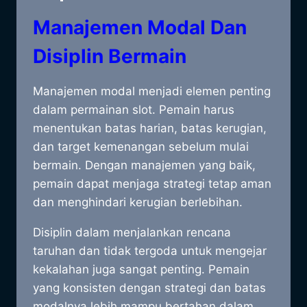
Manajemen Modal Dan
Disiplin Bermain
Manajemen modal menjadi elemen penting
dalam permainan slot. Pemain harus
menentukan batas harian, batas kerugian,
dan target kemenangan sebelum mulai
bermain. Dengan manajemen yang baik,
pemain dapat menjaga strategi tetap aman
dan menghindari kerugian berlebihan.
Disiplin dalam menjalankan rencana
taruhan dan tidak tergoda untuk mengejar
kekalahan juga sangat penting. Pemain
yang konsisten dengan strategi dan batas
modalnya lebih mampu bertahan dalam