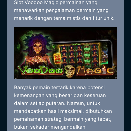
Slot Voodoo Magic permainan yang
menawarkan pengalaman bermain yang
menarik dengan tema mistis dan fitur unik.
Banyak pemain tertarik karena potensi
kemenangan yang besar dan keseruan
dalam setiap putaran. Namun, untuk
mendapatkan hasil maksimal, dibutuhkan
pemahaman strategi bermain yang tepat,
bukan sekadar mengandalkan