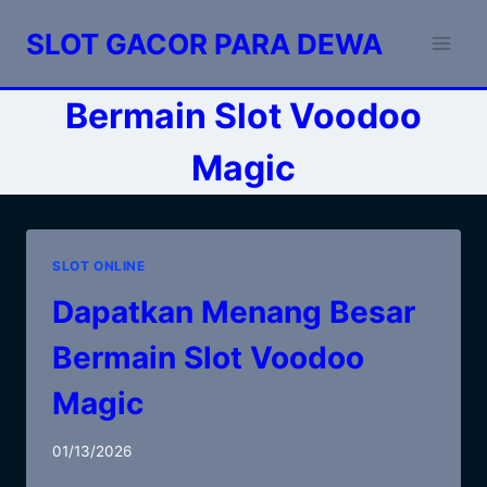
Skip
SLOT GACOR PARA DEWA
to
content
Bermain Slot Voodoo
Magic
SLOT ONLINE
Dapatkan Menang Besar
Bermain Slot Voodoo
Magic
01/13/2026