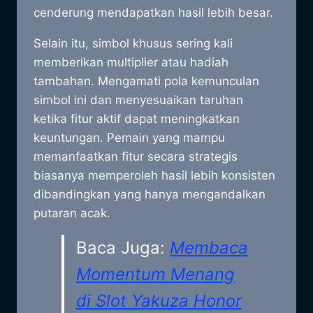
cenderung mendapatkan hasil lebih besar.
Selain itu, simbol khusus sering kali
memberikan multiplier atau hadiah
tambahan. Mengamati pola kemunculan
simbol ini dan menyesuaikan taruhan
ketika fitur aktif dapat meningkatkan
keuntungan. Pemain yang mampu
memanfaatkan fitur secara strategis
biasanya memperoleh hasil lebih konsisten
dibandingkan yang hanya mengandalkan
putaran acak.
Baca Juga:
Membaca
Momentum Menang
di Slot Yakuza Honor