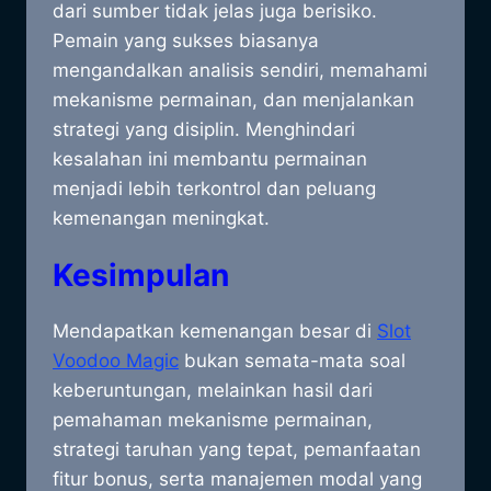
dari sumber tidak jelas juga berisiko.
Pemain yang sukses biasanya
mengandalkan analisis sendiri, memahami
mekanisme permainan, dan menjalankan
strategi yang disiplin. Menghindari
kesalahan ini membantu permainan
menjadi lebih terkontrol dan peluang
kemenangan meningkat.
Kesimpulan
Mendapatkan kemenangan besar di
Slot
Voodoo Magic
bukan semata-mata soal
keberuntungan, melainkan hasil dari
pemahaman mekanisme permainan,
strategi taruhan yang tepat, pemanfaatan
fitur bonus, serta manajemen modal yang