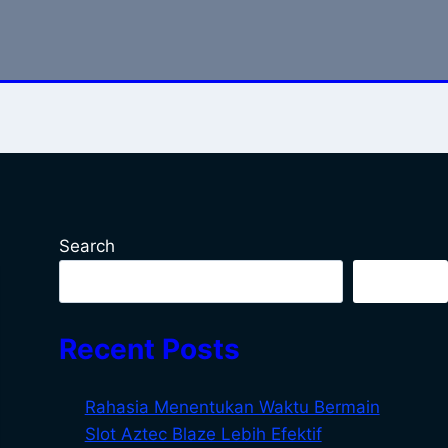
Search
Search
Recent Posts
Rahasia Menentukan Waktu Bermain
Slot Aztec Blaze Lebih Efektif