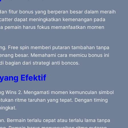
dan fitur bonus yang berperan besar dalam meraih
l scatter dapat meningkatkan kemenangan pada
ngga pemain harus fokus memanfaatkan momen
nting. Free spin memberi putaran tambahan tanpa
enang besar. Memahami cara memicu bonus ini
bagian dari strategi anti boncos.
yang Efektif
ong Wins 2. Mengamati momen kemunculan simbol
kan ritme taruhan yang tepat. Dengan timing
ingkat.
an. Bermain terlalu cepat atau terlalu lama tanpa
ang. Pemain harus menyesuaikan ritme putaran