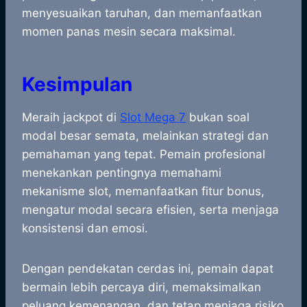
menyesuaikan taruhan, dan memanfaatkan
momen panas mesin secara maksimal.
Kesimpulan
Meraih jackpot di
Slot Mega 7
bukan soal
modal besar semata, melainkan strategi dan
pemahaman yang tepat. Pemain profesional
menekankan pentingnya memahami
mekanisme slot, memanfaatkan fitur bonus,
mengatur modal secara efisien, serta menjaga
konsistensi dan emosi.
Dengan pendekatan cerdas ini, pemain dapat
bermain lebih percaya diri, memaksimalkan
peluang kemenangan, dan tetap menjaga risiko