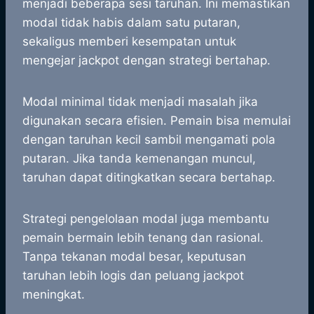
menjadi beberapa sesi taruhan. Ini memastikan
modal tidak habis dalam satu putaran,
sekaligus memberi kesempatan untuk
mengejar jackpot dengan strategi bertahap.
Modal minimal tidak menjadi masalah jika
digunakan secara efisien. Pemain bisa memulai
dengan taruhan kecil sambil mengamati pola
putaran. Jika tanda kemenangan muncul,
taruhan dapat ditingkatkan secara bertahap.
Strategi pengelolaan modal juga membantu
pemain bermain lebih tenang dan rasional.
Tanpa tekanan modal besar, keputusan
taruhan lebih logis dan peluang jackpot
meningkat.