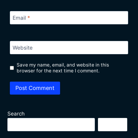
Email
*
Website
Save my name, email, and website in this
browser for the next time I comment.
Search
Search