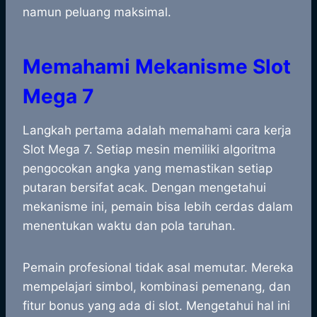
namun peluang maksimal.
Memahami Mekanisme Slot
Mega 7
Langkah pertama adalah memahami cara kerja
Slot Mega 7. Setiap mesin memiliki algoritma
pengocokan angka yang memastikan setiap
putaran bersifat acak. Dengan mengetahui
mekanisme ini, pemain bisa lebih cerdas dalam
menentukan waktu dan pola taruhan.
Pemain profesional tidak asal memutar. Mereka
mempelajari simbol, kombinasi pemenang, dan
fitur bonus yang ada di slot. Mengetahui hal ini