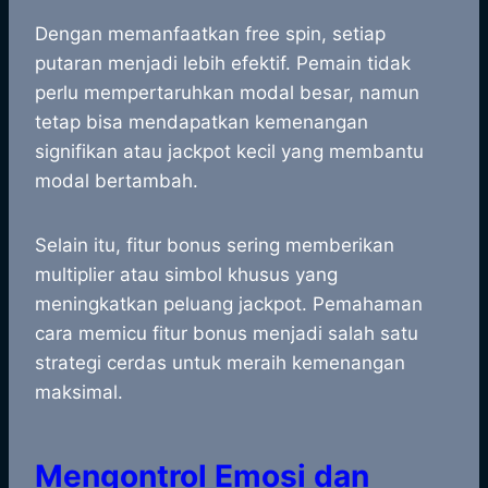
Dengan memanfaatkan free spin, setiap
putaran menjadi lebih efektif. Pemain tidak
perlu mempertaruhkan modal besar, namun
tetap bisa mendapatkan kemenangan
signifikan atau jackpot kecil yang membantu
modal bertambah.
Selain itu, fitur bonus sering memberikan
multiplier atau simbol khusus yang
meningkatkan peluang jackpot. Pemahaman
cara memicu fitur bonus menjadi salah satu
strategi cerdas untuk meraih kemenangan
maksimal.
Mengontrol Emosi dan