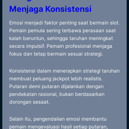
Menjaga Konsistensi
Emosi menjadi faktor penting saat bermain slot.
Pemain pemula sering terbawa perasaan saat
kalah beruntun, sehingga taruhan meningkat
secara impulsif. Pemain profesional menjaga
fokus dan tetap bermain sesuai strategi.
Konsistensi dalam menerapkan strategi taruhan
membuat peluang jackpot lebih realistis.
Putaran demi putaran dijalankan dengan
pendekatan rasional, bukan berdasarkan
dorongan sesaat.
Selain itu, pengendalian emosi membantu
pemain mengevaluasi hasil setiap putaran,