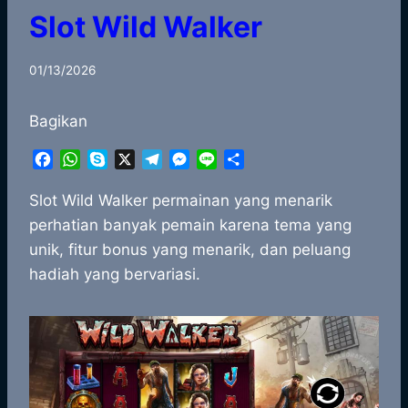
Slot Wild Walker
01/13/2026
Bagikan
F
W
S
X
T
M
L
S
a
h
k
e
e
i
h
c
a
y
l
s
n
a
Slot Wild Walker permainan yang menarik
e
t
p
e
s
e
r
perhatian banyak pemain karena tema yang
b
s
e
g
e
e
unik, fitur bonus yang menarik, dan peluang
o
A
r
n
hadiah yang bervariasi.
o
p
a
g
k
p
m
e
r