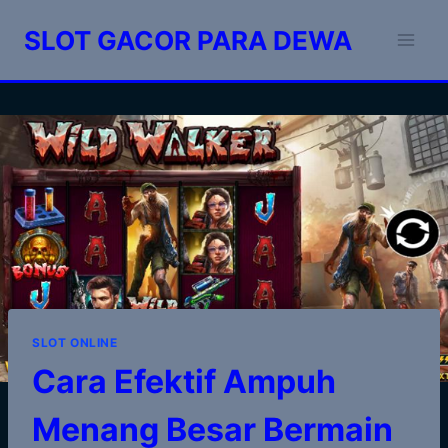
Skip
SLOT GACOR PARA DEWA
to
content
SLOT ONLINE
Cara Efektif Ampuh
Menang Besar Bermain