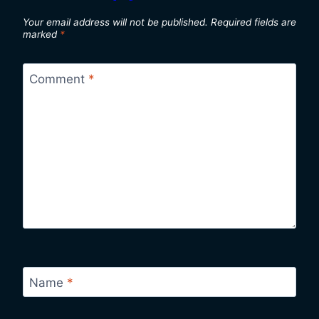
Your email address will not be published.
Required fields are
marked
*
Comment
*
Name
*