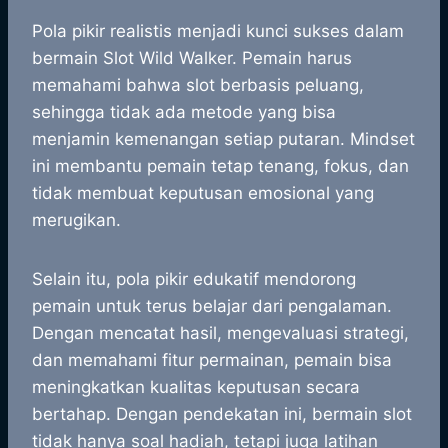
Pola pikir realistis menjadi kunci sukses dalam
bermain Slot Wild Walker. Pemain harus
memahami bahwa slot berbasis peluang,
sehingga tidak ada metode yang bisa
menjamin kemenangan setiap putaran. Mindset
ini membantu pemain tetap tenang, fokus, dan
tidak membuat keputusan emosional yang
merugikan.
Selain itu, pola pikir edukatif mendorong
pemain untuk terus belajar dari pengalaman.
Dengan mencatat hasil, mengevaluasi strategi,
dan memahami fitur permainan, pemain bisa
meningkatkan kualitas keputusan secara
bertahap. Dengan pendekatan ini, bermain slot
tidak hanya soal hadiah, tetapi juga latihan