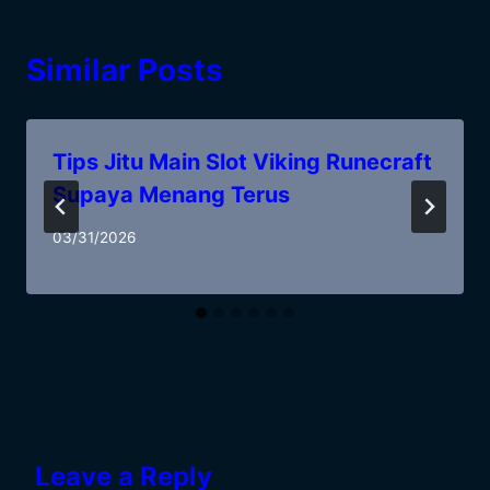
Similar Posts
Tips Jitu Main Slot Viking Runecraft
Supaya Menang Terus
03/31/2026
Leave a Reply