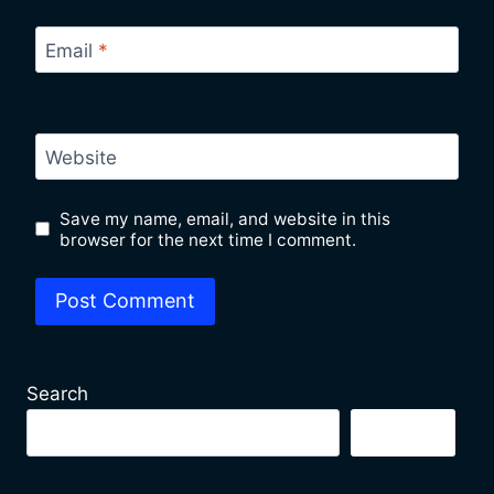
Email
*
Website
Save my name, email, and website in this
browser for the next time I comment.
Search
Search