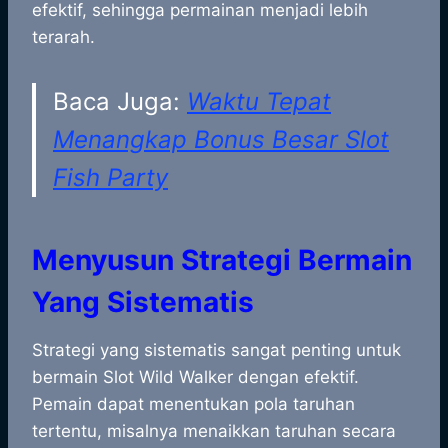
efektif, sehingga permainan menjadi lebih
terarah.
Baca Juga:
Waktu Tepat
Menangkap Bonus Besar Slot
Fish Party
Menyusun Strategi Bermain
Yang Sistematis
Strategi yang sistematis sangat penting untuk
bermain Slot Wild Walker dengan efektif.
Pemain dapat menentukan pola taruhan
tertentu, misalnya menaikkan taruhan secara