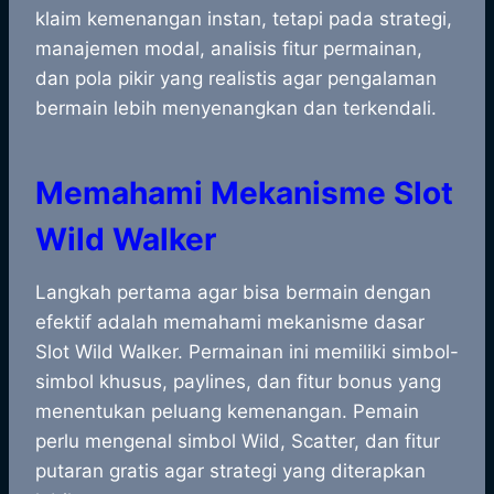
klaim kemenangan instan, tetapi pada strategi,
manajemen modal, analisis fitur permainan,
dan pola pikir yang realistis agar pengalaman
bermain lebih menyenangkan dan terkendali.
Memahami Mekanisme Slot
Wild Walker
Langkah pertama agar bisa bermain dengan
efektif adalah memahami mekanisme dasar
Slot Wild Walker. Permainan ini memiliki simbol-
simbol khusus, paylines, dan fitur bonus yang
menentukan peluang kemenangan. Pemain
perlu mengenal simbol Wild, Scatter, dan fitur
putaran gratis agar strategi yang diterapkan