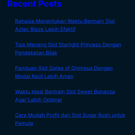
Recent Posts
Rahasia Menentukan Waktu Bermain Slot
Aztec Blaze Lebih Efektif
Tips Menang Slot Starlight Princess Dengan
Pendekatan Bijak
Panduan Slot Gates of Olympus Dengan
Modal Kecil Lebih Aman
Waktu Ideal Bermain Slot Sweet Bonanza
Agar Lebih Optimal
Cara Mudah Profit dari Slot Sugar Rush untuk
Pemula