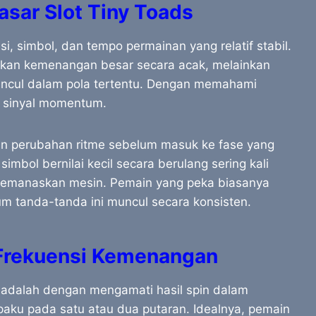
sar Slot Tiny Toads
si, simbol, dan tempo permainan yang relatif stabil.
rikan kemenangan besar secara acak, melainkan
ncul dalam pola tertentu. Dengan memahami
a sinyal momentum.
an perubahan ritme sebelum masuk ke fase yang
mbol bernilai kecil secara berulang sering kali
memanaskan mesin. Pemain yang peka biasanya
m tanda-tanda ini muncul secara konsisten.
 Frekuensi Kemenangan
adalah dengan mengamati hasil spin dalam
paku pada satu atau dua putaran. Idealnya, pemain