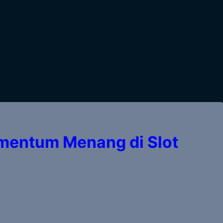
mentum Menang di Slot