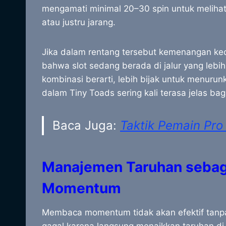
mengamati minimal 20–30 spin untuk melih
atau justru jarang.
Jika dalam rentang tersebut kemenangan kecil
bahwa slot sedang berada di jalur yang lebih p
kombinasi berarti, lebih bijak untuk menuru
dalam Tiny Toads sering kali terasa jelas b
Baca Juga:
Taktik Pemain Pro
Manajemen Taruhan seba
Momentum
Membaca momentum tidak akan efektif tanp