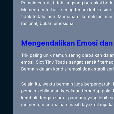
Pemain cerdas tidak langsung bereaksi berleb
Momentum terbaik sering terjadi ketika simb
tidak terlalu jauh. Memahami konteks ini m
rasional, bukan emosional.
Mengendalikan Emosi dan
Trik paling unik namun sering diabaikan d
emosi. Slot Tiny Toads sangat sensitif terh
Bermain dalam kondisi emosi tidak stabil 
Selain itu, waktu bermain juga berpengaruh.
pemain kehilangan kepekaan terhadap pola.
kembali dengan sudut pandang yang lebih s
momentum permainan masih layak dilanjutkan