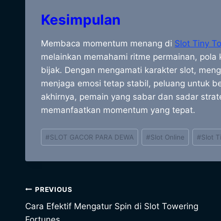
Kesimpulan
Membaca momentum menang di
Slot Tiny T
melainkan memahami ritme permainan, pola
bijak. Dengan mengamati karakter slot, meng
menjaga emosi tetap stabil, peluang untuk be
akhirnya, pemain yang sabar dan sadar strat
memanfaatkan momentum yang tepat.
Post
#
SLOT GACOR PARA DEWA
#
Slot Online
#
Slot 
Tags:
Post
PREVIOUS
Cara Efektif Mengatur Spin di Slot Towering
navigation
Fortunes