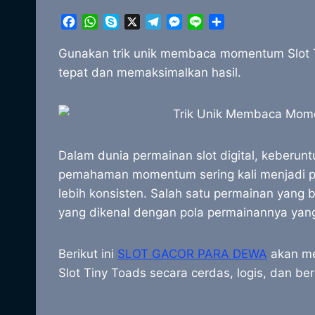
F
W
S
X
T
M
L
S
a
h
k
e
e
i
h
c
a
y
l
s
n
a
Gunakan trik unik membaca momentum Slot 
e
t
p
e
s
e
r
tepat dan memaksimalkan hasil.
b
s
e
g
e
e
o
A
r
n
o
p
a
g
k
p
m
e
r
Dalam dunia permainan slot digital, keberu
pemahaman momentum sering kali menjadi p
lebih konsisten. Salah satu permainan yang 
yang dikenal dengan pola permainannya yang
Berikut ini
SLOT GACOR PARA DEWA
akan me
Slot Tiny Toads secara cerdas, logis, dan b