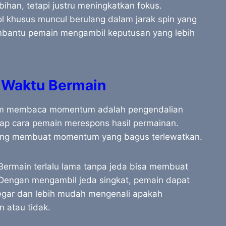
ihan, tetapi justru meningkatkan fokus.
ol khusus muncul berulang dalam jarak spin yang
embantu pemain mengambil keputusan yang lebih
 Waktu Bermain
alam membaca momentum adalah pengendalian
adap cara pemain merespons hasil permainan.
sering membuat momentum yang bagus terlewatkan.
 Bermain terlalu lama tanpa jeda bisa membuat
 Dengan mengambil jeda singkat, pemain dapat
egar dan lebih mudah mengenali apakah
 atau tidak.