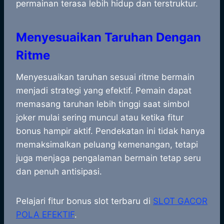
permainan terasa lebih hidup dan terstruktur.
Menyesuaikan Taruhan Dengan
Ritme
Menyesuaikan taruhan sesuai ritme bermain
menjadi strategi yang efektif. Pemain dapat
memasang taruhan lebih tinggi saat simbol
joker mulai sering muncul atau ketika fitur
bonus hampir aktif. Pendekatan ini tidak hanya
memaksimalkan peluang kemenangan, tetapi
juga menjaga pengalaman bermain tetap seru
dan penuh antisipasi.
Pelajari fitur bonus slot terbaru di
SLOT GACOR
POLA EFEKTIF
.