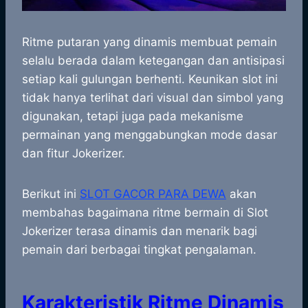
Ritme putaran yang dinamis membuat pemain
selalu berada dalam ketegangan dan antisipasi
setiap kali gulungan berhenti. Keunikan slot ini
tidak hanya terlihat dari visual dan simbol yang
digunakan, tetapi juga pada mekanisme
permainan yang menggabungkan mode dasar
dan fitur Jokerizer.
Berikut ini
SLOT GACOR PARA DEWA
akan
membahas bagaimana ritme bermain di Slot
Jokerizer terasa dinamis dan menarik bagi
pemain dari berbagai tingkat pengalaman.
Karakteristik Ritme Dinamis