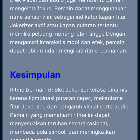
mengelola fokus. Pemain dapat menggunakan
ritme sensorik ini sebagai indikator kapan fitur
Jokerizer aktif atau kapan putaran tertentu
memiliki peluang menang lebih tinggi. Dengan
mengamati interaksi simbol dan efek, pemain
dapat lebih mudah mengikuti ritme permainan.
Kesimpulan
Ritme bermain di Slot Jokerizer terasa dinamis
karena kombinasi putaran cepat, mekanisme
fitur Jokerizer, dan pengaruh visual serta audio.
Pemain yang memahami ritme ini dapat
menyesuaikan taruhan secara rasional,
membaca pola simbol, dan meningkatkan