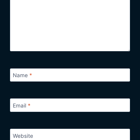
Name
*
Email
*
Website