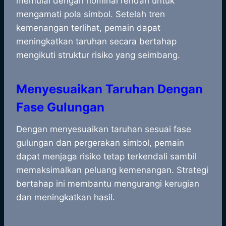
memulai dengan nominal rendah untuk
mengamati pola simbol. Setelah tren
kemenangan terlihat, pemain dapat
meningkatkan taruhan secara bertahap
mengikuti struktur risiko yang seimbang.
Menyesuaikan Taruhan Dengan
Fase Gulungan
Dengan menyesuaikan taruhan sesuai fase
gulungan dan pergerakan simbol, pemain
dapat menjaga risiko tetap terkendali sambil
memaksimalkan peluang kemenangan. Strategi
bertahap ini membantu mengurangi kerugian
dan meningkatkan hasil.