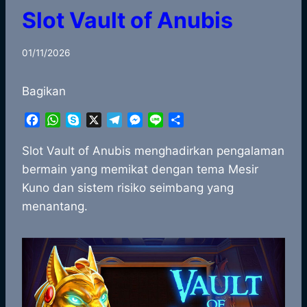
Slot Vault of Anubis
01/11/2026
Bagikan
F
W
S
X
T
M
L
S
a
h
k
e
e
i
h
c
a
y
l
s
n
a
Slot Vault of Anubis menghadirkan pengalaman
e
t
p
e
s
e
r
bermain yang memikat dengan tema Mesir
b
s
e
g
e
e
Kuno dan sistem risiko seimbang yang
o
A
r
n
menantang.
o
p
a
g
k
p
m
e
r