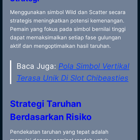
Menggunakan simbol Wild dan Scatter secara
strategis meningkatkan potensi kemenangan.
Pemain yang fokus pada simbol bernilai tinggi
dapat memaksimalkan setiap fase gulungan
aktif dan mengoptimalkan hasil taruhan.
Baca Juga:
Pola Simbol Vertikal
Terasa Unik Di Slot Chibeasties
Strategi Taruhan
Berdasarkan Risiko
Pendekatan taruhan yang tepat adalah