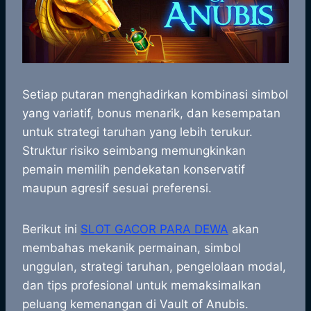
Setiap putaran menghadirkan kombinasi simbol
yang variatif, bonus menarik, dan kesempatan
untuk strategi taruhan yang lebih terukur.
Struktur risiko seimbang memungkinkan
pemain memilih pendekatan konservatif
maupun agresif sesuai preferensi.
Berikut ini
SLOT GACOR PARA DEWA
akan
membahas mekanik permainan, simbol
unggulan, strategi taruhan, pengelolaan modal,
dan tips profesional untuk memaksimalkan
peluang kemenangan di Vault of Anubis.