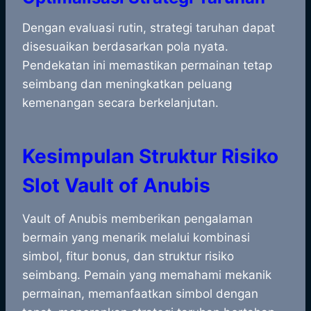
Dengan evaluasi rutin, strategi taruhan dapat
disesuaikan berdasarkan pola nyata.
Pendekatan ini memastikan permainan tetap
seimbang dan meningkatkan peluang
kemenangan secara berkelanjutan.
Kesimpulan Struktur Risiko
Slot Vault of Anubis
Vault of Anubis memberikan pengalaman
bermain yang menarik melalui kombinasi
simbol, fitur bonus, dan struktur risiko
seimbang. Pemain yang memahami mekanik
permainan, memanfaatkan simbol dengan