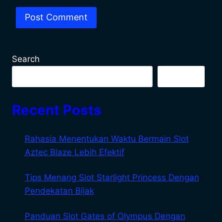
Search
Search
Recent Posts
Rahasia Menentukan Waktu Bermain Slot
Aztec Blaze Lebih Efektif
Tips Menang Slot Starlight Princess Dengan
Pendekatan Bijak
Panduan Slot Gates of Olympus Dengan