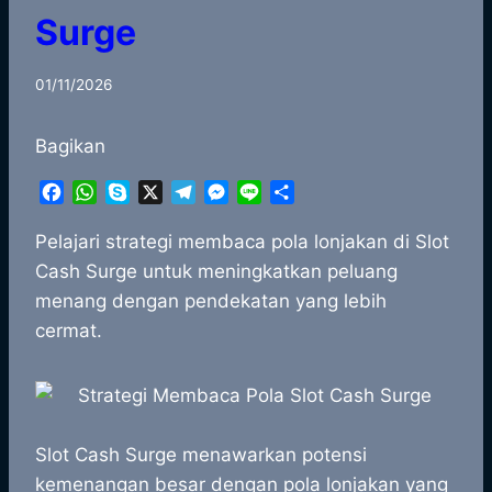
Surge
01/11/2026
Bagikan
F
W
S
X
T
M
L
S
a
h
k
e
e
i
h
c
a
y
l
s
n
a
Pelajari strategi membaca pola lonjakan di Slot
e
t
p
e
s
e
r
Cash Surge untuk meningkatkan peluang
b
s
e
g
e
e
menang dengan pendekatan yang lebih
o
A
r
n
cermat.
o
p
a
g
k
p
m
e
r
Slot Cash Surge menawarkan potensi
kemenangan besar dengan pola lonjakan yang