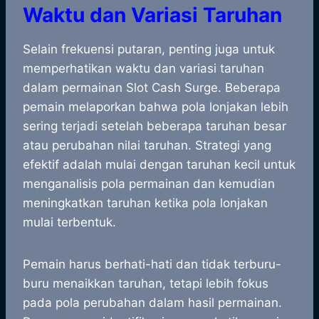
Waktu dan Variasi Taruhan
Selain frekuensi putaran, penting juga untuk
memperhatikan waktu dan variasi taruhan
dalam permainan Slot Cash Surge. Beberapa
pemain melaporkan bahwa pola lonjakan lebih
sering terjadi setelah beberapa taruhan besar
atau perubahan nilai taruhan. Strategi yang
efektif adalah mulai dengan taruhan kecil untuk
menganalisis pola permainan dan kemudian
meningkatkan taruhan ketika pola lonjakan
mulai terbentuk.
Pemain harus berhati-hati dan tidak terburu-
buru menaikkan taruhan, tetapi lebih fokus
pada pola perubahan dalam hasil permainan.