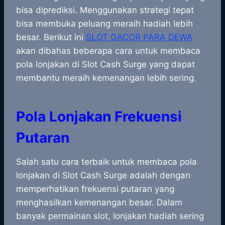
bisa diprediksi. Menggunakan strategi tepat
bisa membuka peluang meraih hadiah lebih
besar. Berikut ini
SLOT GACOR PARA DEWA
akan dibahas beberapa cara untuk membaca
pola lonjakan di Slot Cash Surge yang dapat
membantu meraih kemenangan lebih sering.
Pola Lonjakan Frekuensi
Putaran
Salah satu cara terbaik untuk membaca pola
lonjakan di Slot Cash Surge adalah dengan
memperhatikan frekuensi putaran yang
menghasilkan kemenangan besar. Dalam
banyak permainan slot, lonjakan hadiah sering