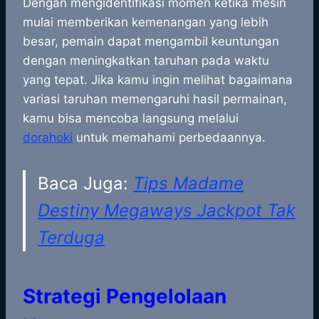
Dengan mengidentifikasi momen ketika mesin
mulai memberikan kemenangan yang lebih
besar, pemain dapat mengambil keuntungan
dengan meningkatkan taruhan pada waktu
yang tepat. Jika kamu ingin melihat bagaimana
variasi taruhan memengaruhi hasil permainan,
kamu bisa mencoba langsung melalui
dorahoki
untuk memahami perbedaannya.
Baca Juga:
Tips Madame
Destiny Megaways Jackpot Tak
Terduga
Strategi Pengelolaan